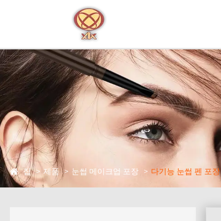
집
제품
눈썹 메이크업 포장
다기능 눈썹 펜 포장