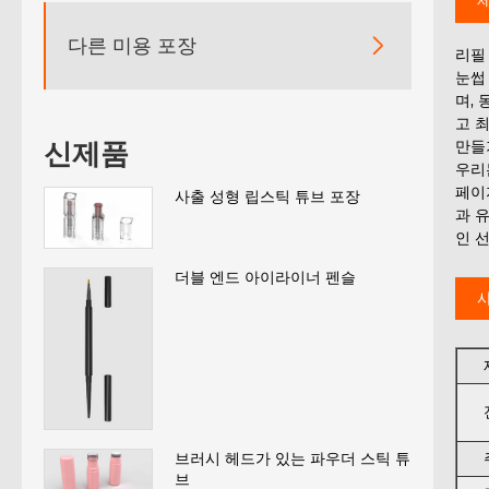
다른 미용 포장

리필 
눈썹
며,
고 
만들
신제품
우리
페이
사출 성형 립스틱 튜브 포장
과 
인 
더블 엔드 아이라이너 펜슬
브러시 헤드가 있는 파우더 스틱 튜
브