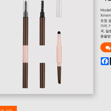
Model
Xinx
포장 
가지 기
국, 일
증을받
F
제품 설명