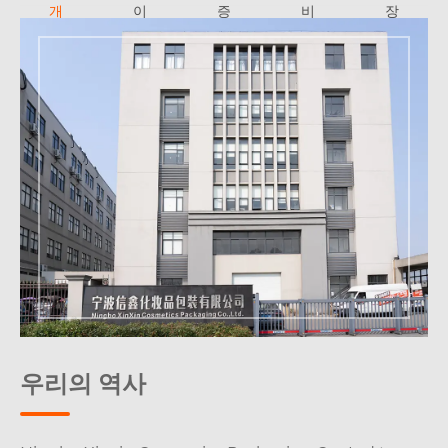
개
이
증
비
장
션
서
우리의 역사