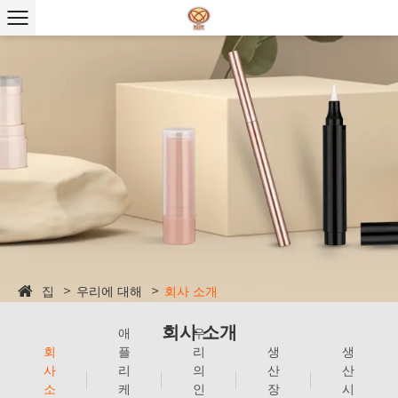
집
우리에 대해
회사 소개
회사 소개
애
우
회
플
리
생
생
사
리
의
산
산
소
케
인
장
시