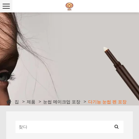
집
제품
눈썹 메이크업 포장
다기능 눈썹 펜 포장