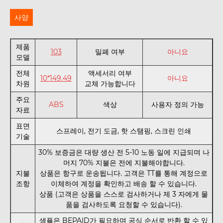
사양
제품
103
밀폐 여부
아니요
모델
전체
액세서리 여부
10*149.49
아니요
차원
교체 가능합니다
주요
ABS
색상
사용자 정의 가능
자료
표면
스프레이, 전기 도금, 핫 스탬핑, 스크린 인쇄
기술
30% 보증금은 대량 생산 전 5-10 노동 일에 지급되며 나
머지 70% 지불은 전에 지불해야합니다.
지불
상품은 항구로 운송됩니다. 고객은 TT를 통해 계정으로
조항
이체하여 계정을 확인하고 배송 할 수 있습니다.
상품 (고객은 상품을 스스로 검사하거나 제 3 자에게 물
품을 검사하도록 요청할 수 있습니다).
샘플은 BEPAID가 필요하며 공식 순서로 반환 할 수 있