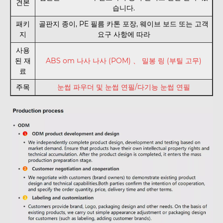
견본
습니다.
패키
골판지 종이, PE 필름 카톤 포장, 웨이브 보드 또는 고객
지
요구 사항에 따라
사용
된 재
ABS om 나사 나사 (POM) 、 밀봉 링 (부틸 고무)
료
주목
눈썹 파우더 및 눈썹 연필/다기능 눈썹 연필