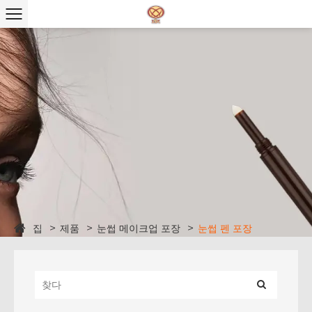
집
제품
눈썹 메이크업 포장
눈썹 펜 포장