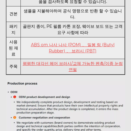
품을 검사하도록 요청할 수 있습니다).
샘플을 지불해야하며 공식 명령으로 반환 할 수 있습니
견본
다.
패키
골판지 종이, PE 필름 카톤 포장, 웨이브 보드 또는 고객
지
요구 사항에 따라
사용
ABS om 나사 나사 (POM) 、 밀봉 링 (Butyl
된 재
Rubber) 、 브러시 (PBT)
료
평평한 대각선 헤어 브러시/교체 가능한 펜촉/이중 눈썹
주목
연필