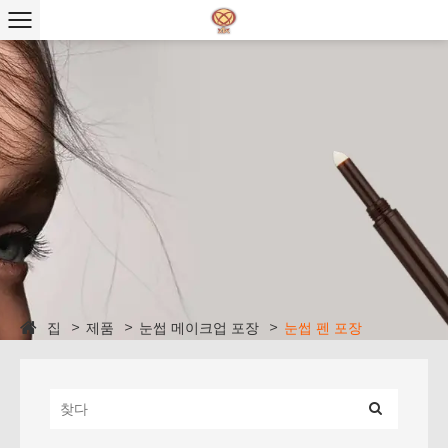
집
제품
눈썹 메이크업 포장
눈썹 펜 포장