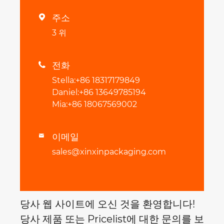
주소

3 위
전화

Stella:+86 18317179849
Daniel:+86 13649785194
Mia:+86 18067569002
이메일

sales@xinxinpackaging.com
당사 웹 사이트에 오신 것을 환영합니다!
당사 제품 또는 Pricelist에 대한 문의를 보