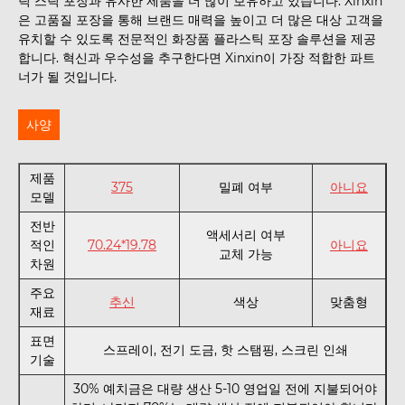
틱 스틱 포장과 유사한 제품을 더 많이 보유하고 있습니다. Xinxin
은 고품질 포장을 통해 브랜드 매력을 높이고 더 많은 대상 고객을
유치할 수 있도록 전문적인 화장품 플라스틱 포장 솔루션을 제공
합니다. 혁신과 우수성을 추구한다면 Xinxin이 가장 적합한 파트
너가 될 것입니다.
사양
제품
375
밀폐 여부
아니요
모델
전반
액세서리 여부
적인
70.24*19.78
아니요
교체 가능
차원
주요
추신
색상
맞춤형
재료
표면
스프레이, 전기 도금, 핫 스탬핑, 스크린 인쇄
기술
30% 예치금은 대량 생산 5-10 영업일 전에 지불되어야